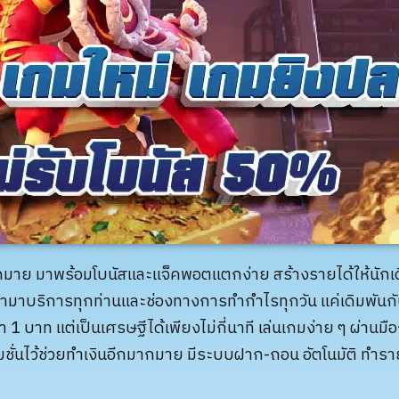
ากมาย มาพร้อมโบนัสและแจ็คพอตแตกง่าย สร้างรายได้ให้นัก
้นำมาบริการทุกท่านและช่องทางการทำกำไรทุกวัน แค่เดิมพั
 1 บาท แต่เป็นเศรษฐีได้เพียงไม่กี่นาที เล่นเกมง่าย ๆ ผ่านมือ
มชั่นไว้ช่วยทำเงินอีกมากมาย มีระบบฝาก-ถอน อัตโนมัติ ทำร