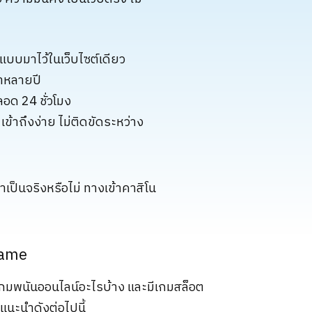
แบบมาไว้ในเว็บไซต์เดียว
าหลายปี
ด 24 ชั่วโมง
้าถึงง่าย ไม่ติดขัดระหว่าง
าเป็นจริงหรือไม่ ทางเข้าคาสิโน
Game
กมพนันออนไลน์อะไรบ้าง และมีเกมสล็อต
นะนำดังต่อไปนี้