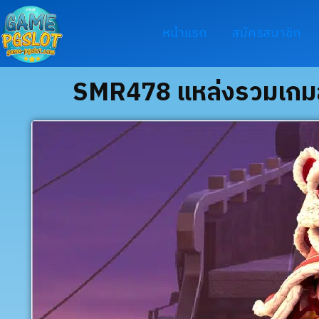
หน้าแรก
สมัครสมาชิก
SMR478 แหล่งรวมเกมสล็