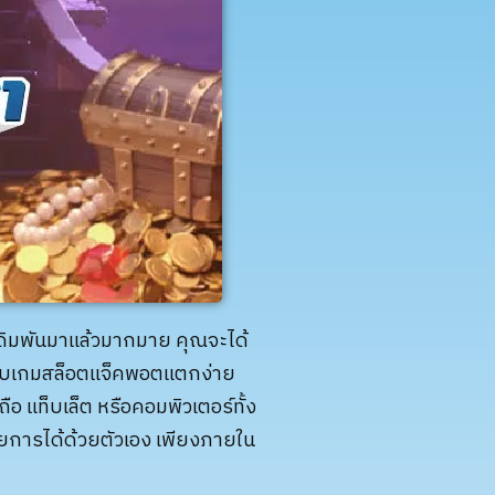
เดิมพันมาแล้วมากมาย คุณจะได้
นกับเกมสล็อตแจ็คพอตแตกง่าย
ถือ แท็บเล็ต หรือคอมพิวเตอร์ทั้ง
ายการได้ด้วยตัวเอง เพียงภายใน