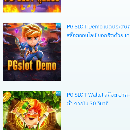
PG SLOT Demo เปิดประสบกา
สล็อตออนไลน์ ยอดฮิตด้วย เค
PG SLOT Wallet สล็อต ฝาก-ถอ
ต่ำ ภายใน 30 วินาที