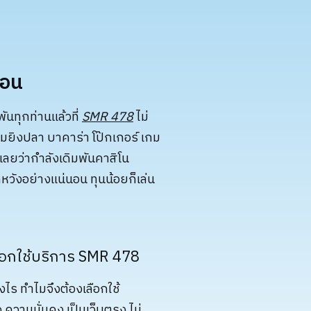
ถอน
นทุกท่านแล้วที่
SMR 478
ไม่
เกมยิงปลา บาคาร่า โป๊กเกอร์ เกม
้เลยว่ากำลังเดิมพันคาสิโน
หวังอย่างแน่นอน ทุนน้อยก็เล่น
ลือกใช้บริการ SMR 478
ไร ทำไมจึงต้องเลือกใช้
 ความมั่นคง เป็นเว็บตรง ไม่