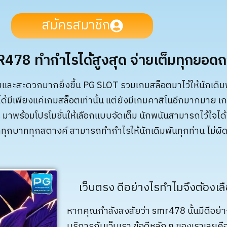
สมัครสมาชิก
478 ทำกำไรได้สูงสุด จ่ายเต็มทุกยอด
ละสะดวกมากยิ่งขึ้น PG SLOT รวมเกมสล็อตมาไว้ให้นักเดิมพั
่ได้มีเพียงแค่เกมสล็อตเท่านั้น แต่ยังมีเกมคาสิโนอีกมากมาย 
าร มาพร้อมโปรโมชั่นให้เลือกแบบจัดเต็ม นักพนันสามารถไว้ใจได
เป๋าทุกบาททุกสตางค์ สามารถทำกำไรให้นักเดิมพันทุกท่าน ไม่ผิด
เว็บตรง ดีอย่างไรทำไมจึงต้องเ
หากคุณกำลังสงสัยว่า smr478 นั้นมีดีอย่าง
บริการกับเว็บเรา ข้อดีหลัก ๆ ของเราเลยคือ