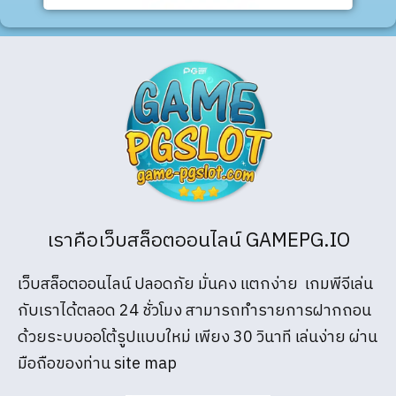
เราคือเว็บสล็อตออนไลน์ GAMEPG.IO
เว็บสล็อตออนไลน์ ปลอดภัย มั่นคง เเตกง่าย เกมพีจีเล่น
กับเราได้ตลอด 24 ชั่วโมง สามารถทำรายการฝากถอน
ด้วยระบบออโต้รูปแบบใหม่ เพียง 30 วินาที เล่นง่าย ผ่าน
มือถือของท่าน site map