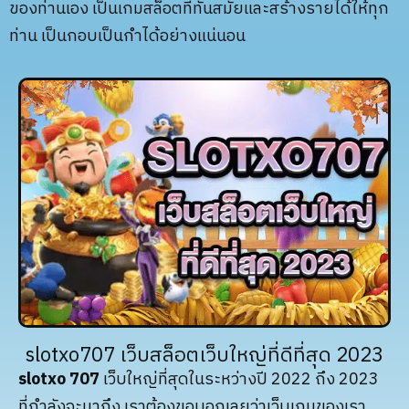
ของท่านเอง เป็นเกมสล็อตที่ทันสมัยและสร้างรายได้ให้ทุก
ท่าน เป็นกอบเป็นกำได้อย่างแน่นอน
slotxo707 เว็บสล็อตเว็บใหญ่ที่ดีที่สุด 2023
slotxo
707
เว็บใหญ่ที่สุดในระหว่างปี 2022 ถึง 2023
ที่กำลังจะมาถึง เราต้องขอบอกเลยว่าเว็บเกมของเรา