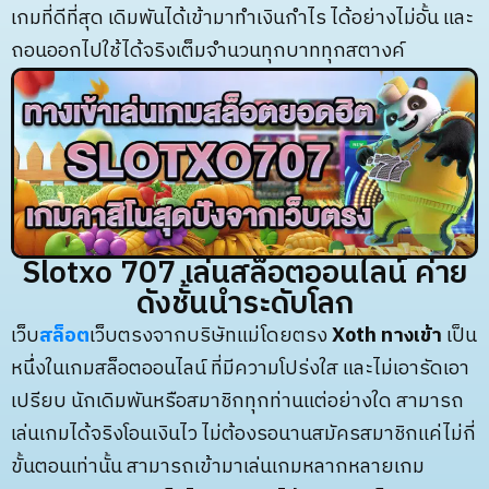
เกมที่ดีที่สุด เดิมพันได้เข้ามาทำเงินกำไร ได้อย่างไม่อั้น และ
ถอนออกไปใช้ได้จริงเต็มจำนวนทุกบาททุกสตางค์
Slotxo 707 เล่นสล็อตออนไลน์ ค่าย
ดังชั้นนำระดับโลก
เว็บ
สล็อต
เว็บตรงจากบริษัทแม่โดยตรง
Xoth
ทางเข้า
เป็น
หนึ่งในเกมสล็อตออนไลน์ ที่มีความโปร่งใส และไม่เอารัดเอา
เปรียบ นักเดิมพันหรือสมาชิกทุกท่านแต่อย่างใด สามารถ
เล่นเกมได้จริงโอนเงินไว ไม่ต้องรอนานสมัครสมาชิกแค่ไม่กี่
ขั้นตอนเท่านั้น สามารถเข้ามาเล่นเกมหลากหลายเกม