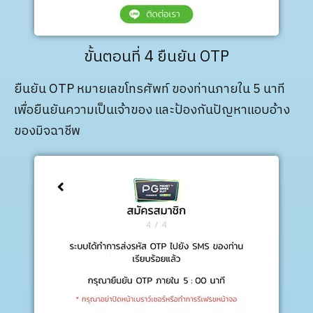
ขั้นตอนที่ 4 ยืนยัน OTP
ยืนยัน OTP หมายเลขโทรศัพท์ ของท่านภายใน 5 นาที
เพื่อยืนยันความเป็นเจ้าของ และป้องกันปัญหาแอบอ้าง
ของมิจฉาชีพ