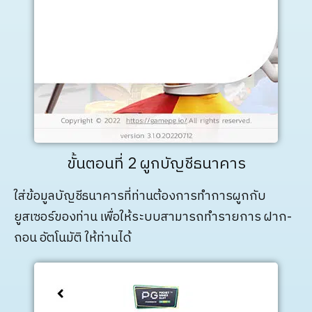
ขั้นตอนที่ 2 ผูกบัญชีธนาคาร
ใส่ข้อมูลบัญชีธนาคารที่ท่านต้องการทำการผูกกับ
ยูสเซอร์ของท่าน เพื่อให้ระบบสามารถทำรายการ ฝาก-
ถอน อัตโนมัติ ให้ท่านได้