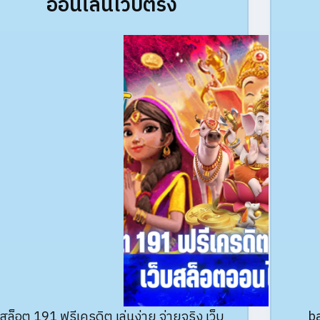
ออนไลน์เว็บตรง
สล็อต 191 ฟรีเครดิต เล่นง่าย จ่ายจริง เว็บ
ba