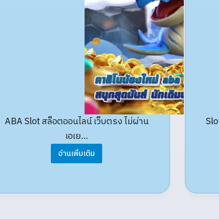
ABA Slot สล็อตออนไลน์ เว็บตรง ไม่ผ่าน
Slo
เอเย…
อ่านเพิ่มเติม