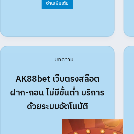
อ่านเพิ่มเติม
บทความ
AK88bet เว็บตรงสล็อต
ฝาก-ถอน ไม่มีขั้นต่ำ บริการ
ด้วยระบบอัตโนมัติ