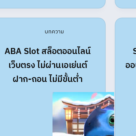
บทความ
ABA Slot สล็อตออนไลน์
เว็บตรง ไม่ผ่านเอเย่นต์
ออ
ฝาก-ถอน ไม่มีขั้นต่ำ