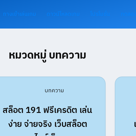
ทางเข้าเล่นเกม
ดาวน์โหลดเกม
โปรโมชั่น
ทดลอง
หมวดหมู่
บทความ
บทความ
สล็อต 191 ฟรีเครดิต เล่น
ง่าย จ่ายจริง เว็บสล็อต