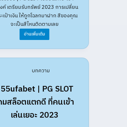
ค์ เตรียมรับทรัพย์ 2023 การเปลี่ยน
ระเป๋าเงิน ให้ถูกโฉลกมาฝาก สีของคุณ
จะเป็นสีไหนติดตามเลย
อ่านเพิ่มเติม
บทความ
55ufabet | PG SLOT
กมสล็อตแตกดี ที่คนเข้า
เล่นเยอะ 2023