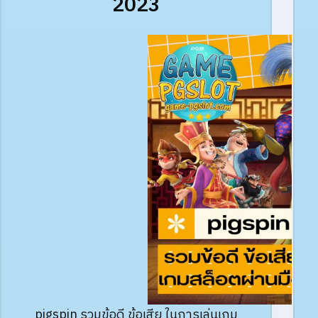
2023
pigspin รวมข้อดี ข้อเสีย ในการเล่นเกม