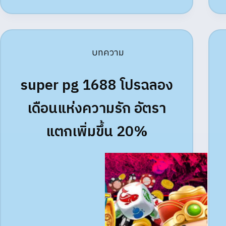
บทความ
super pg 1688 โปรฉลอง
เดือนแห่งความรัก อัตรา
แตกเพิ่มขึ้น 20%