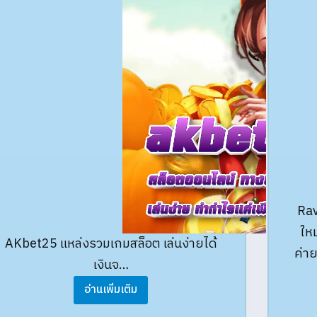
Rav
ให
AKbet25 แหล่งรวมเกมสล็อต เล่นง่ายได้
ค่าย
เงินจ…
อ่านเพิ่มเติม