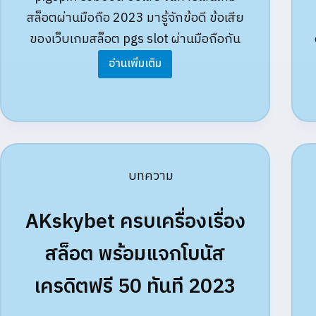
สล็อตผ่านมือถือ 2023 มารู้จักข้อดี ข้อเสีย
ของเว็บเกมสล็อต pgs slot ผ่านมือถือกัน
อ่านเพิ่มเติม
บทความ
AKskybet ครบเครื่องเรื่อง
สล็อต พร้อมแจกโบนัส
เครดิตฟรี 50 ทันที 2023